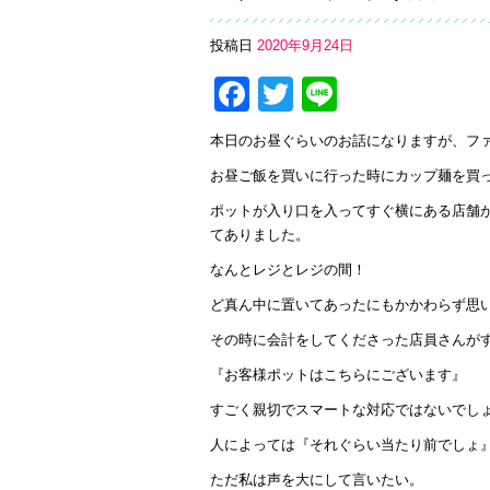
投稿日
2020年9月24日
Facebook
Twitter
Line
本日のお昼ぐらいのお話になりますが、フ
お昼ご飯を買いに行った時にカップ麺を買
ポットが入り口を入ってすぐ横にある店舗
てありました。
なんとレジとレジの間！
ど真ん中に置いてあったにもかかわらず思
その時に会計をしてくださった店員さんが
『お客様ポットはこちらにございます』
すごく親切でスマートな対応ではないでし
人によっては『それぐらい当たり前でしょ
ただ私は声を大にして言いたい。