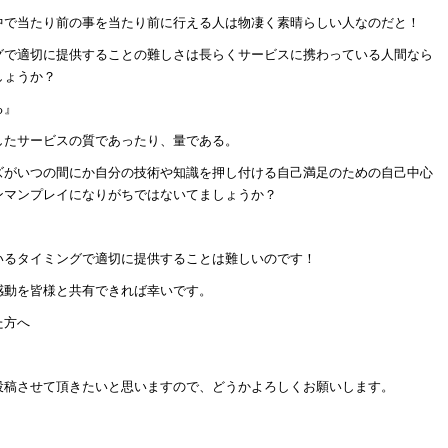
中で当たり前の事を当たり前に行える人は物凄く素晴らしい人なのだと！
グで適切に提供することの難しさは長らくサービスに携わっている人間なら
しょうか？
る』
したサービスの質であったり、量である。
ズがいつの間にか自分の技術や知識を押し付ける自己満足のための自己中心
ンマンプレイになりがちではないてましょうか？
いるタイミングで適切に提供することは難しいのです！
感動を皆様と共有できれば幸いです。
た方へ
投稿させて頂きたいと思いますので、どうかよろしくお願いします。